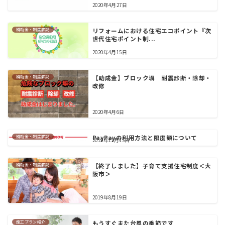
2020年4月27日
補助金・制度解説
リフォームにおける住宅エコポイント『次
世代住宅ポイント制...
2020年4月15日
補助金・制度解説
【助成金】ブロック塀 耐震診断・除却・
改修
2020年4月6日
補助金・制度解説
PayPayの利用方法と限度額について
2019年11月15日
補助金・制度解説
【終了しました】子育て支援住宅制度＜大
阪市＞
2019年8月19日
施工プラン紹介
もうすぐまた台風の季節です