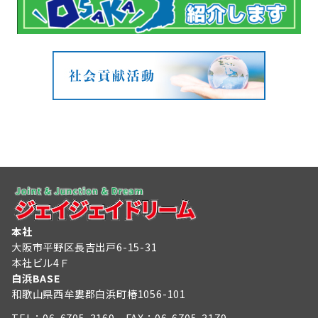
本社
大阪市平野区長吉出戸6-15-31
本社ビル4Ｆ
白浜BASE
和歌山県西牟婁郡白浜町椿1056-101