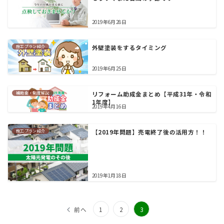
2019年6月28日
施工プラン紹介
外壁塗装をするタイミング
2019年6月25日
補助金・制度解説
リフォーム助成金まとめ【平成31年・令和
1年度】
2019年4月16日
施工プラン紹介
【2019年問題】売電終了後の活用方！！
2019年1月18日
投
前へ
1
2
3