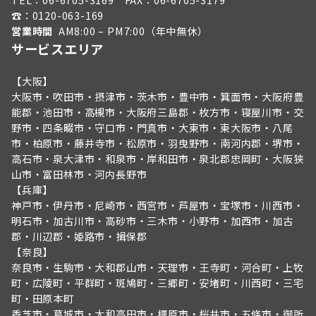
TEL：
06-6705-3169
FAX：06-6705-3179
☎︎：
0120-063-169
営業時間
AM8:00 – PM7:00（年中無休）
サービスエリア
【大阪】
大阪市・吹田市・摂津市・茨木市・豊中市・箕面市・大阪府豊
能郡・池田市・高槻市・大阪府三島郡・枚方市・寝屋川市・交
野市・四条畷市・守口市・門真市・大東市・東大阪市・八尾
市・柏原市・藤井寺市・松原市・羽曳野市・南河内郡・堺市・
高石市・泉大津市・和泉市・岸和田市・泉北郡忠岡町・大阪狭
山市・富田林市・河内長野市
【兵庫】
神戸市・伊丹市・尼崎市・西宮市・芦屋市・宝塚市・川西市・
明石市・加古川市・高砂市・三木市・小野市・加西市・加古
郡・川辺郡・姫路市・揖保郡
【奈良】
奈良市・生駒市・大和郡山市・天理市・王寺町・河合町・上牧
町・広陵町・平群町・斑鳩町・三郷町・安堵町・川西町・三宅
町・田原本町
香芝市・葛城市・大和高田市・橿原市・桜井市・五條市・御所