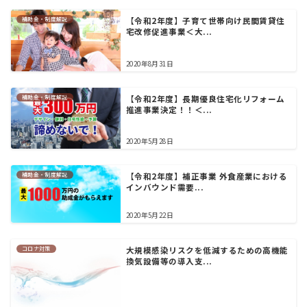
補助金・制度解説
【令和2年度】子育て世帯向け民間賃貸住
宅改修促進事業＜大...
2020年8月31日
補助金・制度解説
【令和2年度】長期優良住宅化リフォーム
推進事業決定！！＜...
2020年5月28日
補助金・制度解説
【令和2年度】補正事業 外食産業における
インバウンド需要...
2020年5月22日
コロナ対策
大規模感染リスクを低減するための高機能
換気設備等の導入支...