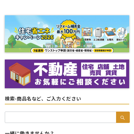
稿
の
ペ
ー
ジ
送
り
検索-商品名など、ご入力ください
検
索：
一緒に働きませんか？