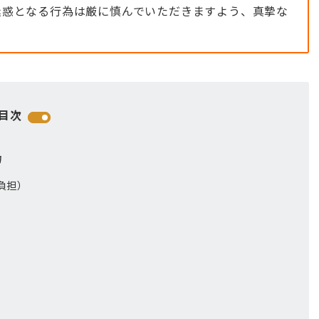
迷惑となる行為は厳に慎んでいただきますよう、真摯な
目次
力
負担）