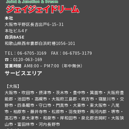
本社
大阪市平野区長吉出戸6-15-31
本社ビル4Ｆ
白浜BASE
和歌山県西牟婁郡白浜町椿1056-101
TEL：
06-6705-3169
FAX：06-6705-3179
☎︎：
0120-063-169
営業時間
AM8:00 – PM7:00（年中無休）
サービスエリア
【大阪】
大阪市・吹田市・摂津市・茨木市・豊中市・箕面市・大阪府豊
能郡・池田市・高槻市・大阪府三島郡・枚方市・寝屋川市・交
野市・四条畷市・守口市・門真市・大東市・東大阪市・八尾
市・柏原市・藤井寺市・松原市・羽曳野市・南河内郡・堺市・
高石市・泉大津市・和泉市・岸和田市・泉北郡忠岡町・大阪狭
山市・富田林市・河内長野市