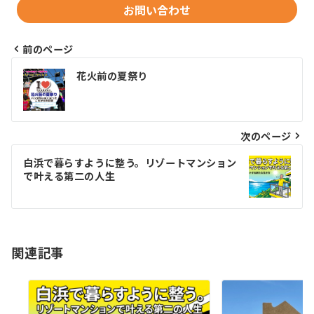
お問い合わせ
前のページ
投
花火前の夏祭り
稿
ナ
ビ
次のページ
ゲ
白浜で暮らすように整う。リゾートマンション
で叶える第二の人生
ー
シ
ョ
関連記事
ン