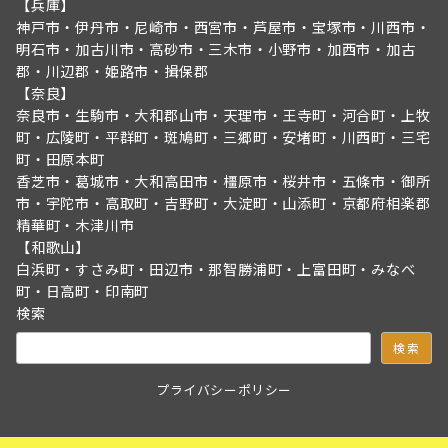
【兵庫】
神戸市・伊丹市・尼崎市・西宮市・芦屋市・宝塚市・川西市・
明石市・加古川市・高砂市・三木市・小野市・加西市・加古
郡・川辺郡・姫路市・揖保郡
【奈良】
奈良市・生駒市・大和郡山市・天理市・王寺町・河合町・上牧
町・広陵町・平群町・斑鳩町・三郷町・安堵町・川西町・三宅
町・田原本町
香芝市・葛城市・大和高田市・橿原市・桜井市・五條市・御所
市・宇陀市・高取町・吉野町・大淀町・山添町・京都府相楽郡
精華町・木津川市
【和歌山】
白浜町・すさみ町・田辺市・那智勝浦町・上富田町・みなべ
町・日高町・印南町
検索
検索
プライバシーポリシー