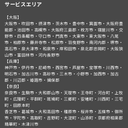
サービスエリア
【大阪】
大阪市・吹田市・摂津市・茨木市・豊中市・箕面市・大阪府豊
能郡・池田市・高槻市・大阪府三島郡・枚方市・寝屋川市・交
野市・四条畷市・守口市・門真市・大東市・東大阪市・八尾
市・柏原市・藤井寺市・松原市・羽曳野市・南河内郡・堺市・
高石市・泉大津市・和泉市・岸和田市・泉北郡忠岡町・大阪狭
山市・富田林市・河内長野市
【兵庫】
神戸市・伊丹市・尼崎市・西宮市・芦屋市・宝塚市・川西市・
明石市・加古川市・高砂市・三木市・小野市・加西市・加古
郡・川辺郡・姫路市・揖保郡
【奈良】
奈良市・生駒市・大和郡山市・天理市・王寺町・河合町・上牧
町・広陵町・平群町・斑鳩町・三郷町・安堵町・川西町・三宅
町・田原本町
香芝市・葛城市・大和高田市・橿原市・桜井市・五條市・御所
市・宇陀市・高取町・吉野町・大淀町・山添町・京都府相楽郡
精華町・木津川市