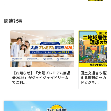
ビ
ゲ
ー
関連記事
シ
ョ
ン
【お知らせ】「大阪プレミアム商品
国土交通省も推進
券2026」がジェイジェイドリーム
える理想のセカン
でご利...
ドビジネ...