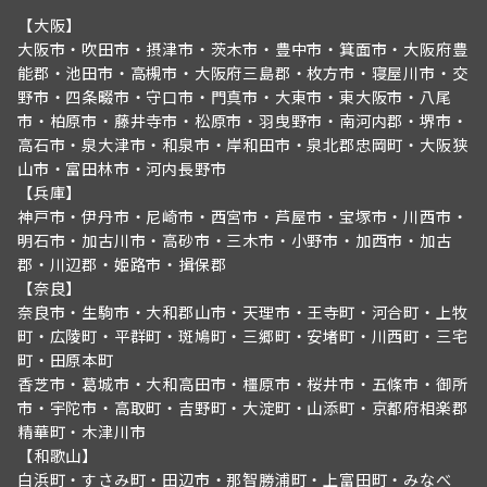
【大阪】
大阪市・吹田市・摂津市・茨木市・豊中市・箕面市・大阪府豊
能郡・池田市・高槻市・大阪府三島郡・枚方市・寝屋川市・交
野市・四条畷市・守口市・門真市・大東市・東大阪市・八尾
市・柏原市・藤井寺市・松原市・羽曳野市・南河内郡・堺市・
高石市・泉大津市・和泉市・岸和田市・泉北郡忠岡町・大阪狭
山市・富田林市・河内長野市
【兵庫】
神戸市・伊丹市・尼崎市・西宮市・芦屋市・宝塚市・川西市・
明石市・加古川市・高砂市・三木市・小野市・加西市・加古
郡・川辺郡・姫路市・揖保郡
【奈良】
奈良市・生駒市・大和郡山市・天理市・王寺町・河合町・上牧
町・広陵町・平群町・斑鳩町・三郷町・安堵町・川西町・三宅
町・田原本町
香芝市・葛城市・大和高田市・橿原市・桜井市・五條市・御所
市・宇陀市・高取町・吉野町・大淀町・山添町・京都府相楽郡
精華町・木津川市
【和歌山】
白浜町・すさみ町・田辺市・那智勝浦町・上富田町・みなべ