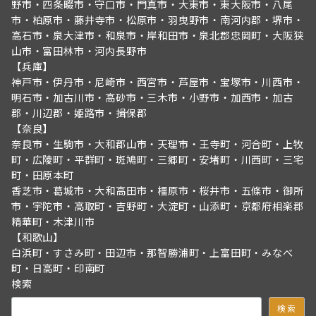
野市・四条畷市・守口市・門真市・大東市・東大阪市・八尾
市・柏原市・藤井寺市・松原市・羽曳野市・南河内郡・堺市・
高石市・泉大津市・和泉市・岸和田市・泉北郡忠岡町・大阪狭
山市・富田林市・河内長野市
【兵庫】
神戸市・伊丹市・尼崎市・西宮市・芦屋市・宝塚市・川西市・
明石市・加古川市・高砂市・三木市・小野市・加西市・加古
郡・川辺郡・姫路市・揖保郡
【奈良】
奈良市・生駒市・大和郡山市・天理市・王寺町・河合町・上牧
町・広陵町・平群町・斑鳩町・三郷町・安堵町・川西町・三宅
町・田原本町
香芝市・葛城市・大和高田市・橿原市・桜井市・五條市・御所
市・宇陀市・高取町・吉野町・大淀町・山添町・京都府相楽郡
精華町・木津川市
【和歌山】
白浜町・すさみ町・田辺市・那智勝浦町・上富田町・みなべ
町・日高町・印南町
検索
検索