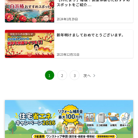
スポットをご紹介...
2024年1月29日
会社からのお知らせ
新年明けましておめでとうございます。
2023年12月31日
投
1
2
3
次へ
稿
の
ペ
ー
ジ
送