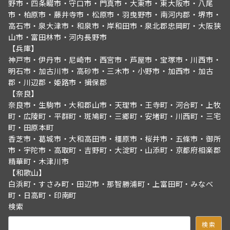
野市・四条畷市・守口市・門真市・大東市・東大阪市・八尾
市・柏原市・藤井寺市・松原市・羽曳野市・南河内郡・堺市・
高石市・泉大津市・和泉市・岸和田市・泉北郡忠岡町・大阪狭
山市・富田林市・河内長野市
【兵庫】
神戸市・伊丹市・尼崎市・西宮市・芦屋市・宝塚市・川西市・
明石市・加古川市・高砂市・三木市・小野市・加西市・加古
郡・川辺郡・姫路市・揖保郡
【奈良】
奈良市・生駒市・大和郡山市・天理市・王寺町・河合町・上牧
町・広陵町・平群町・斑鳩町・三郷町・安堵町・川西町・三宅
町・田原本町
香芝市・葛城市・大和高田市・橿原市・桜井市・五條市・御所
市・宇陀市・高取町・吉野町・大淀町・山添町・京都府相楽郡
精華町・木津川市
【和歌山】
白浜町・すさみ町・田辺市・那智勝浦町・上富田町・みなべ
町・日高町・印南町
検索
検索