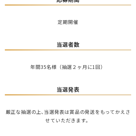
宅配バーベ急便のサービス
「宅配バーベ急便」は、バーベキュー用品の
宅配出張サービスです。
定期開催
必要な食材や器材等すべて用意して指定場所ま
でお届けします。
牡蠣小屋本舗の
当選者数
バーベキュー初心者の方も安心、幹事さんは
HPはこちら
とっても楽チン♪
牡蠣の旨さには自信があります！
器材の設置から使用後の洗浄・回収もおまか
年間35名様（抽選２ヶ月に1回）
せください！
かき小屋本舗の牡蠣は市場を通さず漁港より
配達エリアは、大阪・京都・東京・秋田・名
直接仕入れています。社長自ら何度も現地を訪
古屋を中心に幅広く対応！
当選発表
問してかきを吟味！だからこそ牡蠣の旨さに
は自信があります。
バーベ急便のメニューを紹介
宮島産牡蠣は牡蠣の生産量日本一
厳正な抽選の上､当選発表は賞品の発送をもってかえさ
牡蠣養殖は広島県の重要な産業のひとつであ
せていただきます。
り、日本の牡蠣養殖生産量の約60％が広島産
で占められております。広島県の牡蠣生産量は