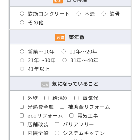
ざいません）
鉄筋コンクリート
木造
鉄骨
【地下鉄】谷町線「喜連瓜破駅」より
その他
【アク
南へ徒歩13分
セス】
【地下鉄】御堂筋線「長居駅」3番出
築年数
必須
口よりタクシーで東へ約8分
新築〜10年
11年〜20年
総合受付（バーべ急便事務所） / 06-
21年〜30年
31年〜40年
7656-1924（10:00～18:00）
41年以上
【お問
※総合受付となりますので、お問い合
合せ】
わせの際は、
気になっていること
任意
かき小屋本舗の店舗名をお伝えくださ
い。
外壁
給湯器
電気代
光熱費全般
補助金リフォーム
ecoリフォーム
電気工事
店舗改装
バリアフリー
内装全般
システムキッチン