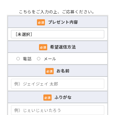
こちらをご入力の上、ご応募ください。
プレゼント内容
必須
希望返信方法
必須
電話
メール
【店舗
かき小屋本舗 東住吉本店
お名前
必須
名】
2025年11月22日（土）～2026年3月
【開催
下旬
期間】
※かきの仕入れにより期間が変更にな
ふりがな
必須
る場合がございます。
【開催