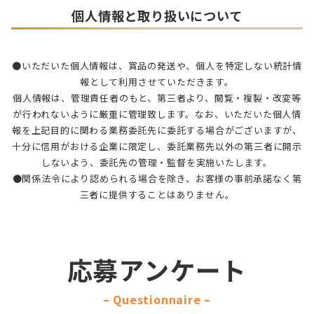
個人情報と取り扱いについて
全国１位で、2位の宮城県の3倍以上です。こ
の事実は、いかに広島の牡蠣養殖環境が優れ
ているかの証でもあります。
●いただいた個人情報は、賞品の発送や、個人を特定しない統計情
報として利用させていただきます。
プレゼントメニュー
個人情報は、管理責任者のもと、第三者より、閲覧・複製・改変等
が行われないように厳重に管理致します。なお、いただいた個人情
報を上記目的に関わる業務委託先に委託する場合がございますが、
十分に信用がおける企業に限定し、委託業務先以外の第三者に開示
しないよう、委託先の管理・監督を実施いたします。
●関係法令により認められる場合を除き、お客様の事前承諾なく第
三者に提供することはありません。
応募アンケート
– Questionnaire –