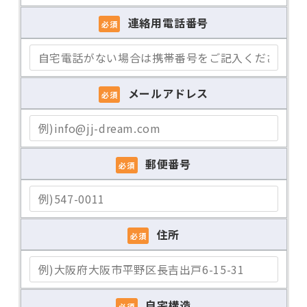
大阪市東住吉区住道矢田6-14-9
場所】
連絡用電話番号
必須
[ 平日 ] 17:00～22:00
[ 土日祝 ] 11:00～15:00 16:00～
22:00
メールアドレス
必須
【営業
【 ラストオーダーについて 】調理品
時間】
は終了時間の1時間前まで焼きもの
（炙りもん・焼き野菜など）は30分前
までアルコール・ソフトドリンクは15
郵便番号
必須
分前まで
【店休
火曜日（祝日の場合は翌平日）
日】
年末年始
住所
必須
店舗前に駐車場あり（3台）
※満車の場合は周辺のコインパーキン
【駐車
グをご利用ください
場】
自宅構造
（コインパーキングのサービス券はご
必須